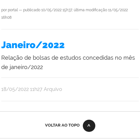
por
portal
—
publicado
10/05/2022 15h37,
última modificação
11/05/2022
16h08
Janeiro/2022
Relação de bolsas de estudos concedidas no mês
de janeiro/2022
por
publicado
18/05/2022
11h27
Arquivo
portal
VOLTAR AO TOPO