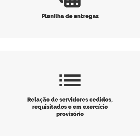
Planilha de entregas
list
Relação de servidores cedidos,
requisitados e em exercício
provisório