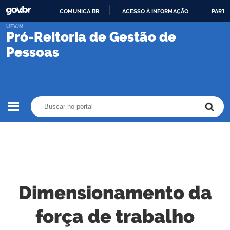
COMUNICA BR
ACESSO À INFORMAÇÃO
PARTI
IR
UFVJM
Pró-Reitoria de Gestão de
PARA
O
Pessoas
CONTEÚDO
Buscar no portal
Buscar no portal
Dimensionamento da
força de trabalho