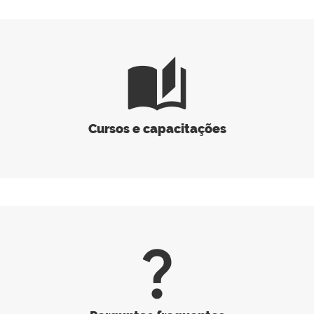
auto_stories
Cursos e capacitações
question_mark