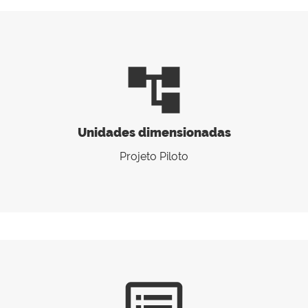
account_tree
Unidades dimensionadas
Projeto Piloto
dvr