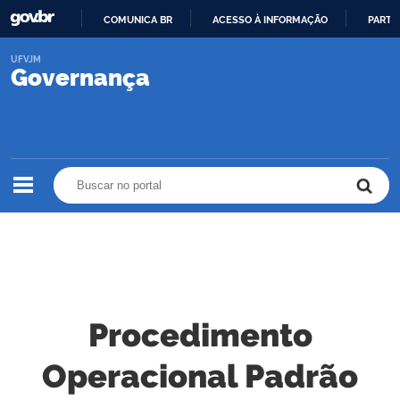
COMUNICA BR
ACESSO À INFORMAÇÃO
PARTI
IR
UFVJM
PARA
Governança
O
CONTEÚDO
Buscar no portal
Buscar no portal
Procedimento
Operacional Padrão