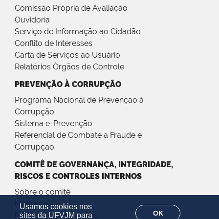
Comissão Própria de Avaliação
Ouvidoria
Serviço de Informação ao Cidadão
Conflito de Interesses
Carta de Serviços ao Usuário
Relatórios Órgãos de Controle
PREVENÇÃO À CORRUPÇÃO
Programa Nacional de Prevenção à
Corrupção
Sistema e-Prevenção
Referencial de Combate a Fraude e
Corrupção
COMITÊ DE GOVERNANÇA, INTEGRIDADE,
RISCOS E CONTROLES INTERNOS
Sobre o comitê
Membros
Usamos cookies nos
OK
Portarias e Resoluções
sites da UFVJM para