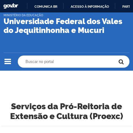
COMUNICA BR
ACESSO À INFORMAÇÃO
PARTI
IR
MINISTÉRIO DA EDUCAÇÃO
Universidade Federal dos Vales
PARA
O
do Jequitinhonha e Mucuri
CONTEÚDO
Buscar no portal
Buscar no portal
Serviços da Pró-Reitoria de
Extensão e Cultura (Proexc)