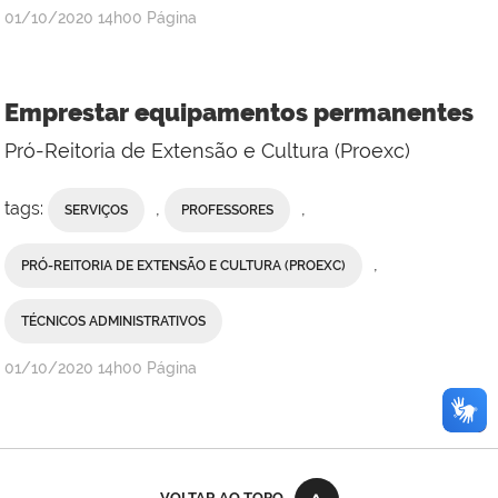
publicado
01/10/2020
14h00
Página
Emprestar equipamentos permanentes
Pró-Reitoria de Extensão e Cultura (Proexc)
tags:
,
,
SERVIÇOS
PROFESSORES
,
PRÓ-REITORIA DE EXTENSÃO E CULTURA (PROEXC)
TÉCNICOS ADMINISTRATIVOS
publicado
01/10/2020
14h00
Página
VOLTAR AO TOPO