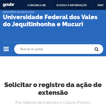
COMUNICA BR
ACESSO À INFORMAÇÃO
PARTI
IR
MINISTÉRIO DA EDUCAÇÃO
Universidade Federal dos Vales
PARA
O
do Jequitinhonha e Mucuri
CONTEÚDO
Buscar no portal
Buscar no portal
Solicitar o registro da ação de
extensão
Pró-Reitoria de Extensão e Cultura (Proexc)