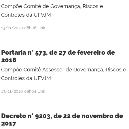
Compõe Comitê de Governança, Riscos e
Controles da UFVJM
publicado
13/11/2020
08h06
Link
Portaria n° 573, de 27 de fevereiro de
2018
Compõe Comitê Assessor de Governança, Riscos e
Controles da UFVJM
publicado
13/11/2020
08h04
Link
Decreto n° 9203, de 22 de novembro de
2017