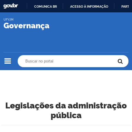
COMUNICA BR
ACESSO À INFORMAÇÃO
PARTI
IR
UFVJM
PARA
Governança
O
CONTEÚDO
Buscar no portal
Buscar no portal
Legislações da administração
pública