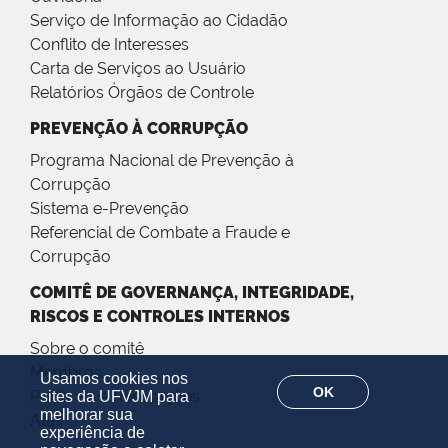
Serviço de Informação ao Cidadão
Conflito de Interesses
Carta de Serviços ao Usuário
Relatórios Órgãos de Controle
PREVENÇÃO À CORRUPÇÃO
Programa Nacional de Prevenção à
Corrupção
Sistema e-Prevenção
Referencial de Combate a Fraude e
Corrupção
COMITÊ DE GOVERNANÇA, INTEGRIDADE,
RISCOS E CONTROLES INTERNOS
Sobre o comitê
Membros
Usamos cookies nos
OK
Portarias e Resoluções
sites da UFVJM para
melhorar sua
Atas
experiência de