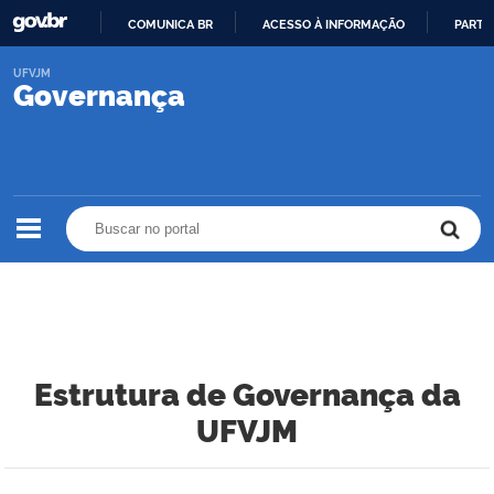
COMUNICA BR
ACESSO À INFORMAÇÃO
PARTI
IR
UFVJM
PARA
Governança
O
CONTEÚDO
Buscar no portal
Buscar no portal
Estrutura de Governança da
UFVJM