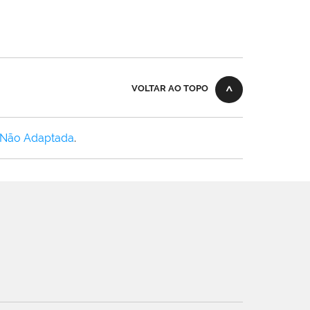
VOLTAR AO TOPO
 Não Adaptada
.