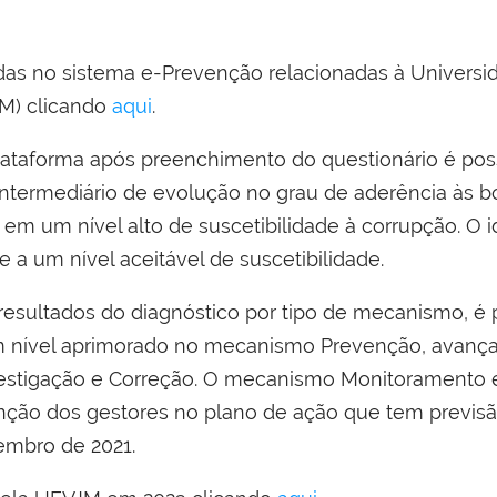
idas no sistema e-Prevenção relacionadas à Universi
JM) clicando
aqui
.
lataforma após preenchimento do questionário é pos
termediário de evolução no grau de aderência às b
m um nível alto de suscetibilidade à corrupção. O id
 a um nível aceitável de suscetibilidade.
resultados do diagnóstico por tipo de mecanismo, é po
um nível aprimorado no mecanismo Prevenção, avan
estigação e Correção. O mecanismo Monitoramento 
tenção dos gestores no plano de ação que tem previsã
embro de 2021.