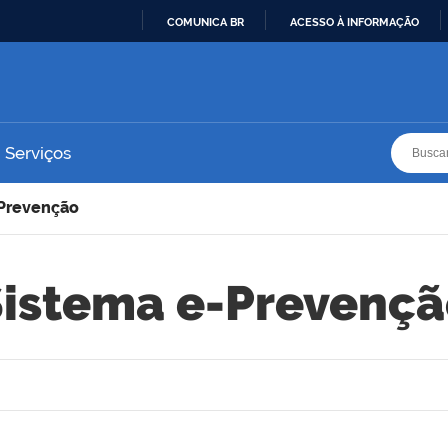
COMUNICA BR
ACESSO À INFORMAÇÃO
IR
PARA
O
CONTEÚDO
Busca
Busca
Serviços
-Prevenção
Sistema e-Prevençã