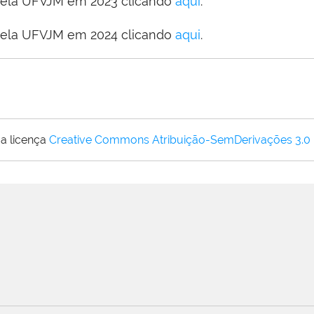
 pela UFVJM em 2023 clicando
aqui
.
 pela UFVJM em 2024 clicando
aqui
.
a licença
Creative Commons Atribuição-SemDerivações 3.0