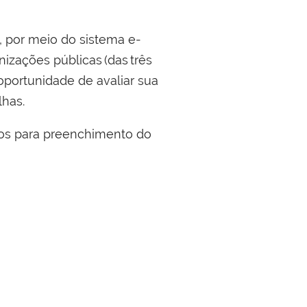
, p
or meio do sistema e-
anizações
públicas (das três
oportunidade de avaliar sua
lhas.
os para preenchimento do