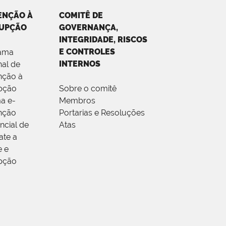
ENÇÃO À
COMITÊ DE
UPÇÃO
GOVERNANÇA,
INTEGRIDADE, RISCOS
E CONTROLES
ama
INTERNOS
al de
nção à
pção
Sobre o comitê
a e-
Membros
nção
Portarias e Resoluções
ncial de
Atas
te a
e e
pção