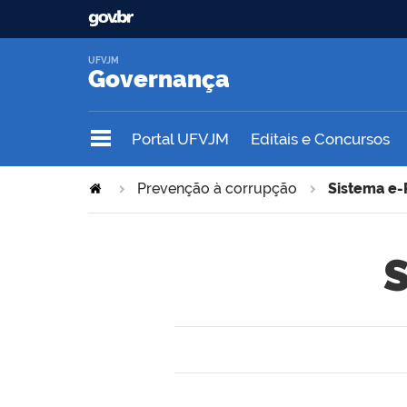
UFVJM
Governança
Portal UFVJM
Editais e Concursos
Prevenção à corrupção
Sistema e