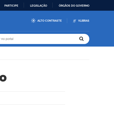
PARTICIPE
LEGISLAÇÃO
ÓRGÃOS DO GOVERNO
ALTO CONTRASTE
VLIBRAS
r no portal
r no portal
o