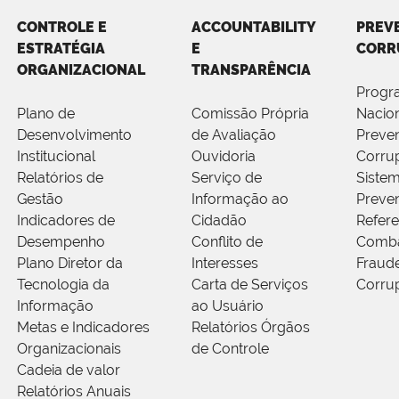
CONTROLE E
ACCOUNTABILITY
PREV
ESTRATÉGIA
E
CORR
ORGANIZACIONAL
TRANSPARÊNCIA
Progr
Plano de
Comissão Própria
Nacion
Desenvolvimento
de Avaliação
Preve
Institucional
Ouvidoria
Corru
Relatórios de
Serviço de
Sistem
Gestão
Informação ao
Preve
Indicadores de
Cidadão
Refere
Desempenho
Conflito de
Comba
Plano Diretor da
Interesses
Fraud
Tecnologia da
Carta de Serviços
Corru
Informação
ao Usuário
Metas e Indicadores
Relatórios Órgãos
Organizacionais
de Controle
Cadeia de valor
Relatórios Anuais