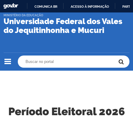
COMUNICA BR
ACESSO À INFORMAÇÃO
PARTI
IR
MINISTÉRIO DA EDUCAÇÃO
Universidade Federal dos Vales
PARA
O
do Jequitinhonha e Mucuri
CONTEÚDO
Buscar no portal
Buscar no portal
Período Eleitoral 2026