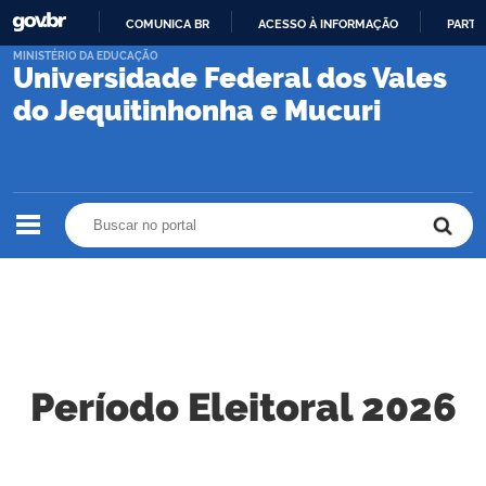
COMUNICA BR
ACESSO À INFORMAÇÃO
PARTI
IR
MINISTÉRIO DA EDUCAÇÃO
Universidade Federal dos Vales
PARA
O
do Jequitinhonha e Mucuri
CONTEÚDO
Buscar no portal
Buscar no portal
Período Eleitoral 2026