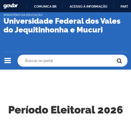
COMUNICA BR
ACESSO À INFORMAÇÃO
PARTI
IR
MINISTÉRIO DA EDUCAÇÃO
Universidade Federal dos Vales
PARA
O
do Jequitinhonha e Mucuri
CONTEÚDO
Buscar no portal
Buscar no portal
Período Eleitoral 2026