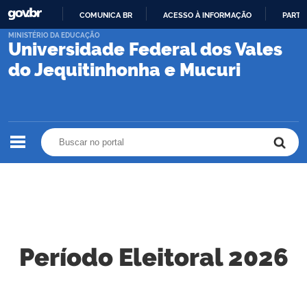
COMUNICA BR
ACESSO À INFORMAÇÃO
PARTI
IR
MINISTÉRIO DA EDUCAÇÃO
Universidade Federal dos Vales
PARA
O
do Jequitinhonha e Mucuri
CONTEÚDO
Buscar no portal
Buscar no portal
Período Eleitoral 2026