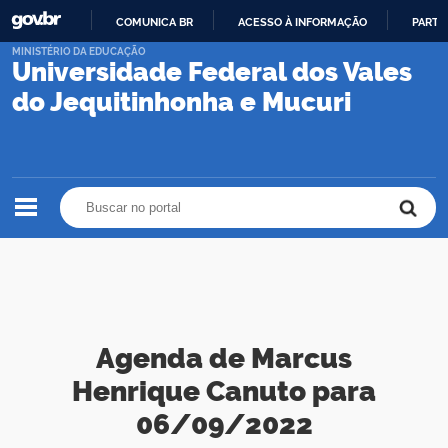
COMUNICA BR
ACESSO À INFORMAÇÃO
PARTI
IR
MINISTÉRIO DA EDUCAÇÃO
Universidade Federal dos Vales
PARA
O
do Jequitinhonha e Mucuri
CONTEÚDO
Buscar no portal
Buscar no portal
Agenda de Marcus
Henrique Canuto para
06/09/2022