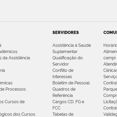
SERVIDORES
COMU
á
Assistência à Saúde
Horári
adêmicos
Suplementar
Alimen
s da Assistência
Qualificação do
campi
Servidor
Atendi
ria
Conflito de
Clínica
Interesses
Serviç
êmicas
Boletim de Pessoal
Contra
de Processos
Quadros de
Parque
Referência
Compr
os Cursos de
Cargos CD, FG e
Licitaç
FCC
Contra
ógicos dos Cursos
Tabelas de
Valida