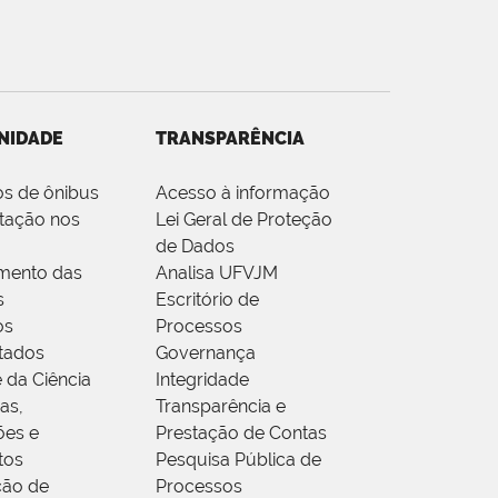
NIDADE
TRANSPARÊNCIA
os de ônibus
Acesso à informação
tação nos
Lei Geral de Proteção
de Dados
mento das
Analisa UFVJM
s
Escritório de
os
Processos
tados
Governança
 da Ciência
Integridade
as,
Transparência e
ões e
Prestação de Contas
tos
Pesquisa Pública de
ção de
Processos