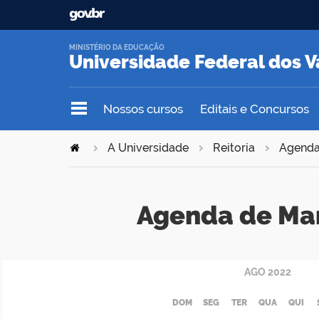
MINISTÉRIO DA EDUCAÇÃO
Universidade Federal dos V
Nossos cursos
Editais e Concursos
A Universidade
Reitoria
Agend
Agenda de Ma
AGO
2022
DOM
SEG
TER
QUA
QUI