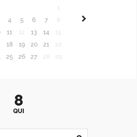
1
4
5
6
7
8
0
11
12
13
14
15
7
18
19
20
21
22
4
25
26
27
28
29
1
8
QUI