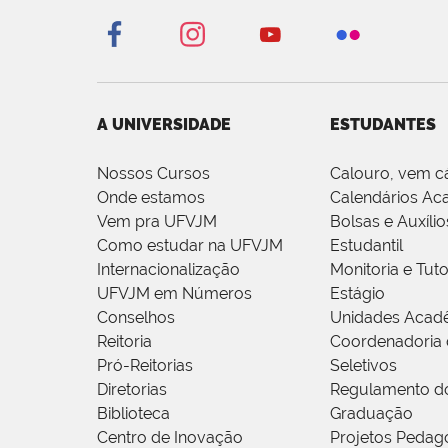
A UNIVERSIDADE
ESTUDANTES
Nossos Cursos
Calouro, vem c
Onde estamos
Calendários Ac
Vem pra UFVJM
Bolsas e Auxílio
Como estudar na UFVJM
Estudantil
Internacionalização
Monitoria e Tuto
UFVJM em Números
Estágio
Conselhos
Unidades Acad
Reitoria
Coordenadoria 
Pró-Reitorias
Seletivos
Diretorias
Regulamento d
Biblioteca
Graduação
Centro de Inovação
Projetos Pedag