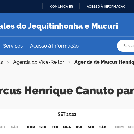
COMUNICA BR
ACESSO À INFORMAÇÃO
IR
PARA
ales do Jequitinhonha e Mucuri
O
CONTEÚDO
Busca
Busca
Serviços
Acesso à Informação
as
Agenda do Vice-Reitor
Agenda de Marcus Henri
rcus Henrique Canuto pa
SET
2022
SEX
SÁB
DOM
SEG
TER
QUA
QUI
SEX
SÁB
DOM
SE