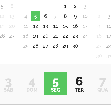
5
6
1
2
3
12
13
4
5
6
7
8
9
10
2
3
19
20
11
12
13
14
15
16
17
9
1
26
27
18
19
20
21
22
23
24
16
1
25
26
27
28
29
30
23
2
30
3
3
4
5
6
7
SÁB
DOM
SEG
TER
QUA