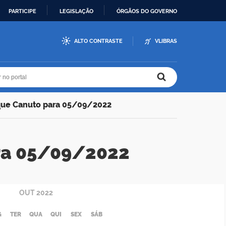
PARTICIPE
LEGISLAÇÃO
ÓRGÃOS DO GOVERNO
ALTO CONTRASTE
VLIBRAS
r no portal
r no portal
que Canuto para 05/09/2022
ra 05/09/2022
OUT
2022
G
TER
QUA
QUI
SEX
SÁB