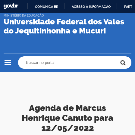
COMUNICA BR
ACESSO À INFORMAÇÃO
PARTI
IR
MINISTÉRIO DA EDUCAÇÃO
Universidade Federal dos Vales
PARA
O
do Jequitinhonha e Mucuri
CONTEÚDO
Buscar no portal
Buscar no portal
Agenda de Marcus
Henrique Canuto para
12/05/2022