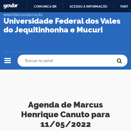
COMUNICA BR
ACESSO À INFORMAÇÃO
PARTI
IR
MINISTÉRIO DA EDUCAÇÃO
Universidade Federal dos Vales
PARA
O
do Jequitinhonha e Mucuri
CONTEÚDO
Buscar no portal
Buscar no portal
Agenda de Marcus
Henrique Canuto para
11/05/2022