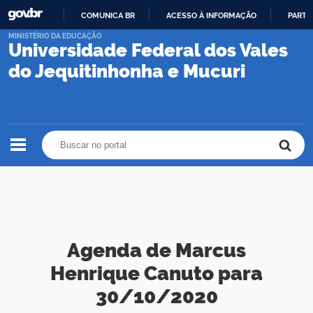
COMUNICA BR
ACESSO À INFORMAÇÃO
PARTI
IR
MINISTÉRIO DA EDUCAÇÃO
Universidade Federal dos Vales
PARA
O
do Jequitinhonha e Mucuri
CONTEÚDO
Buscar no portal
Buscar no portal
Agenda de Marcus
Henrique Canuto para
30/10/2020