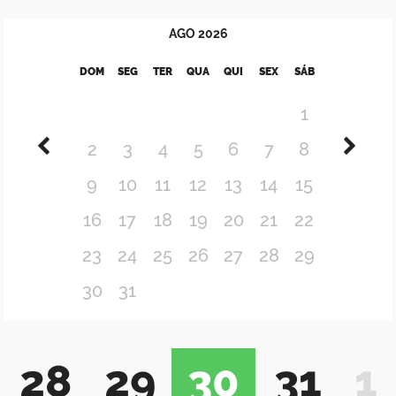
AGO
2026
DOM
SEG
TER
QUA
QUI
SEX
SÁB
1
2
3
4
5
6
7
8
9
10
11
12
13
14
15
16
17
18
19
20
21
22
23
24
25
26
27
28
29
30
31
28
29
30
31
1