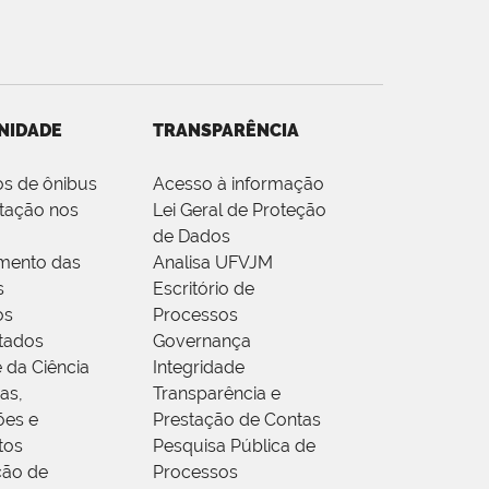
NIDADE
TRANSPARÊNCIA
os de ônibus
Acesso à informação
tação nos
Lei Geral de Proteção
de Dados
mento das
Analisa UFVJM
s
Escritório de
os
Processos
tados
Governança
 da Ciência
Integridade
as,
Transparência e
ões e
Prestação de Contas
tos
Pesquisa Pública de
ção de
Processos