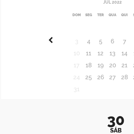
JUL
2022
DOM
SEG
TER
QUA
QUI
3
4
5
6
7
10
11
12
13
14
17
18
19
20
21
24
25
26
27
28
31
30
SÁB