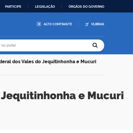
PARTICIPE
LEGISLAÇÃO
ÓRGÃOS DO GOVERNO
ALTO CONTRASTE
VLIBRAS
r no portal
r no portal
eral dos Vales do Jequitinhonha e Mucuri
 Jequitinhonha e Mucuri