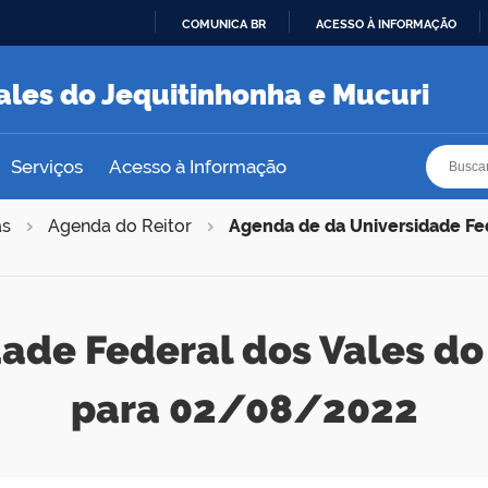
COMUNICA BR
ACESSO À INFORMAÇÃO
IR
PARA
ales do Jequitinhonha e Mucuri
O
CONTEÚDO
Busca
Busca
Serviços
Acesso à Informação
as
Agenda do Reitor
Agenda de da Universidade Fed
ade Federal dos Vales do
para 02/08/2022