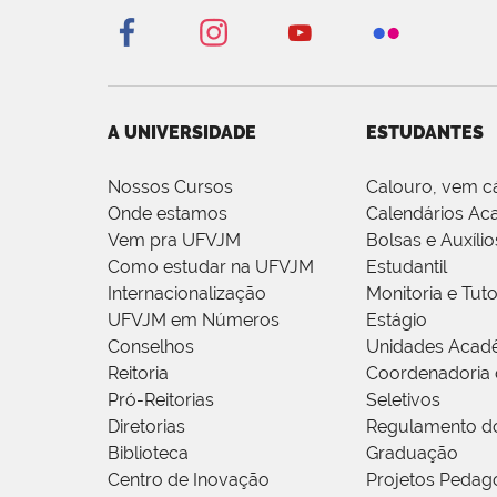
A UNIVERSIDADE
ESTUDANTES
Nossos Cursos
Calouro, vem c
Onde estamos
Calendários Ac
Vem pra UFVJM
Bolsas e Auxílio
Como estudar na UFVJM
Estudantil
Internacionalização
Monitoria e Tuto
UFVJM em Números
Estágio
Conselhos
Unidades Acad
Reitoria
Coordenadoria 
Pró-Reitorias
Seletivos
Diretorias
Regulamento d
Biblioteca
Graduação
Centro de Inovação
Projetos Pedag