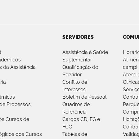
SERVIDORES
COMU
á
Assistência à Saúde
Horári
adêmicos
Suplementar
Alimen
s da Assistência
Qualificação do
campi
Servidor
Atendi
ria
Conflito de
Clínica
Interesses
Serviç
êmicas
Boletim de Pessoal
Contra
de Processos
Quadros de
Parque
Referência
Compr
os Cursos de
Cargos CD, FG e
Licitaç
FCC
Contra
ógicos dos Cursos
Tabelas de
Valida