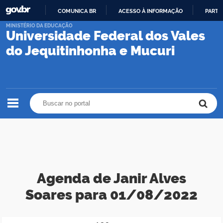
COMUNICA BR
ACESSO À INFORMAÇÃO
PARTI
IR
MINISTÉRIO DA EDUCAÇÃO
Universidade Federal dos Vales
PARA
O
do Jequitinhonha e Mucuri
CONTEÚDO
Buscar no portal
Buscar no portal
Agenda de Janir Alves
Soares para 01/08/2022