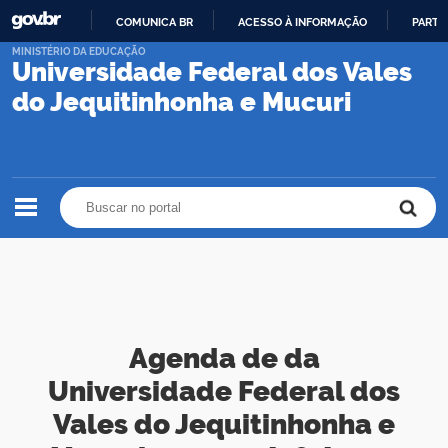
COMUNICA BR
ACESSO À INFORMAÇÃO
PARTI
IR
MINISTÉRIO DA EDUCAÇÃO
Universidade Federal dos Vales
PARA
O
do Jequitinhonha e Mucuri
CONTEÚDO
Buscar no portal
Buscar no portal
Agenda de da
Universidade Federal dos
Vales do Jequitinhonha e