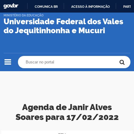
COMUNICA BR
ACESSO À INFORMAÇÃO
PARTI
IR
MINISTÉRIO DA EDUCAÇÃO
Universidade Federal dos Vales
PARA
O
do Jequitinhonha e Mucuri
CONTEÚDO
Buscar no portal
Buscar no portal
Agenda de Janir Alves
Soares para 17/02/2022