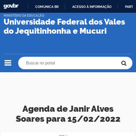
COMUNICA BR
ACESSO À INFORMAÇÃO
PARTI
IR
MINISTÉRIO DA EDUCAÇÃO
Universidade Federal dos Vales
PARA
O
do Jequitinhonha e Mucuri
CONTEÚDO
Buscar no portal
Buscar no portal
Agenda de Janir Alves
Soares para 15/02/2022