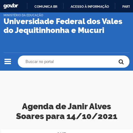
COMUNICA BR
ACESSO À INFORMAÇÃO
PARTI
IR
MINISTÉRIO DA EDUCAÇÃO
Universidade Federal dos Vales
PARA
O
do Jequitinhonha e Mucuri
CONTEÚDO
Buscar no portal
Buscar no portal
Agenda de Janir Alves
Soares para 14/10/2021