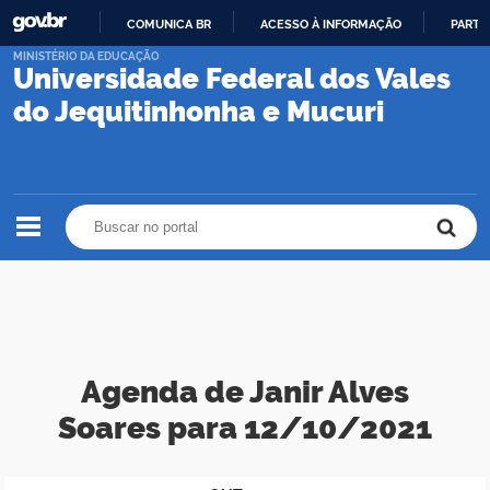
COMUNICA BR
ACESSO À INFORMAÇÃO
PARTI
IR
MINISTÉRIO DA EDUCAÇÃO
Universidade Federal dos Vales
PARA
O
do Jequitinhonha e Mucuri
CONTEÚDO
Buscar no portal
Buscar no portal
Agenda de Janir Alves
Soares para 12/10/2021