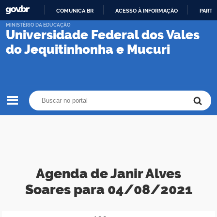
COMUNICA BR
ACESSO À INFORMAÇÃO
PARTI
IR
MINISTÉRIO DA EDUCAÇÃO
Universidade Federal dos Vales
PARA
O
do Jequitinhonha e Mucuri
CONTEÚDO
Buscar no portal
Buscar no portal
Agenda de Janir Alves
Soares para 04/08/2021