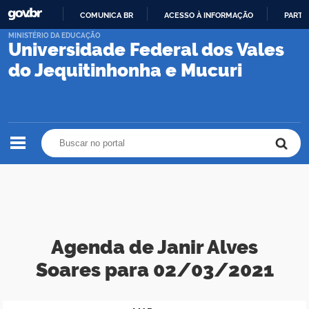
COMUNICA BR
ACESSO À INFORMAÇÃO
PARTI
IR
MINISTÉRIO DA EDUCAÇÃO
Universidade Federal dos Vales
PARA
O
do Jequitinhonha e Mucuri
CONTEÚDO
Buscar no portal
Buscar no portal
Agenda de Janir Alves
Soares para 02/03/2021