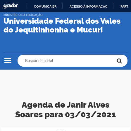
COMUNICA BR
ACESSO À INFORMAÇÃO
PARTI
IR
MINISTÉRIO DA EDUCAÇÃO
Universidade Federal dos Vales
PARA
O
do Jequitinhonha e Mucuri
CONTEÚDO
Buscar no portal
Buscar no portal
Agenda de Janir Alves
Soares para 03/03/2021