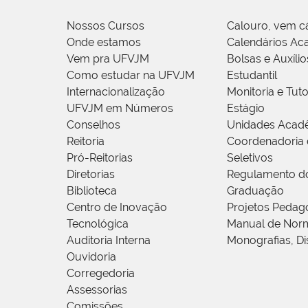
Nossos Cursos
Calouro, vem c
Onde estamos
Calendários Ac
Vem pra UFVJM
Bolsas e Auxílio
Como estudar na UFVJM
Estudantil
Internacionalização
Monitoria e Tuto
UFVJM em Números
Estágio
Conselhos
Unidades Acad
Reitoria
Coordenadoria 
Pró-Reitorias
Seletivos
Diretorias
Regulamento d
Biblioteca
Graduação
Centro de Inovação
Projetos Pedag
Tecnológica
Manual de Norm
Auditoria Interna
Monografias, Di
Ouvidoria
Corregedoria
Assessorias
Comissões