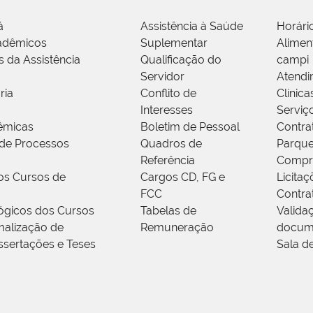
á
Assistência à Saúde
Horári
adêmicos
Suplementar
Alimen
s da Assistência
Qualificação do
campi
Servidor
Atendi
ria
Conflito de
Clínica
Interesses
Serviç
êmicas
Boletim de Pessoal
Contra
de Processos
Quadros de
Parque
Referência
Compr
os Cursos de
Cargos CD, FG e
Licitaç
FCC
Contra
ógicos dos Cursos
Tabelas de
Valida
alização de
Remuneração
docum
ssertações e Teses
Sala d