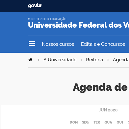
MINISTÉRIO DA EDUCAÇÃO
Universidade Federal dos V
Nossos cursos
Editais e Concursos
A Universidade
Reitoria
Agend
Agenda de 
JUN
2020
DOM
SEG
TER
QUA
QUI