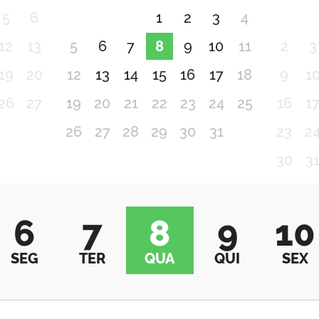
5
6
1
2
3
4
12
13
5
6
7
8
9
10
11
2
3
19
20
12
13
14
15
16
17
18
9
1
26
27
19
20
21
22
23
24
25
16
1
26
27
28
29
30
31
23
2
30
3
6
7
8
9
10
SEG
TER
QUA
QUI
SEX