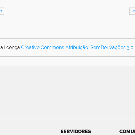
20
P
a licença
Creative Commons Atribuição-SemDerivações 3.0
SERVIDORES
COMU