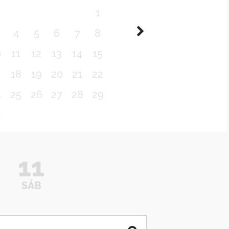
1
4
5
6
7
8
0
11
12
13
14
15
7
18
19
20
21
22
4
25
26
27
28
29
1
11
SÁB