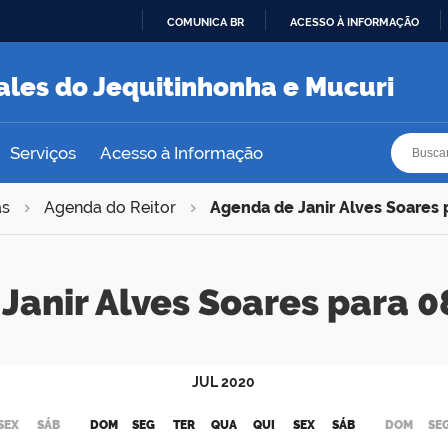
COMUNICA BR
ACESSO À INFORMAÇÃO
IR
PARA
ales do Jequitinhonha e Mucuri
O
CONTEÚDO
Busca
Busca
Serviços
Acesso à Informação
as
Agenda do Reitor
Agenda de Janir Alves Soares
Janir Alves Soares para
JUL
2020
SEX
SÁB
DOM
SEG
TER
QUA
QUI
SEX
SÁB
DOM
SE