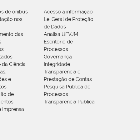
os de ônibus
Acesso à informação
tação nos
Lei Geral de Proteção
de Dados
mento das
Analisa UFVJM
s
Escritório de
os
Processos
tados
Governança
 da Ciência
Integridade
as,
Transparência e
ões e
Prestação de Contas
tos
Pesquisa Pública de
ção de
Processos
entos
Transparência Pública
e Imprensa