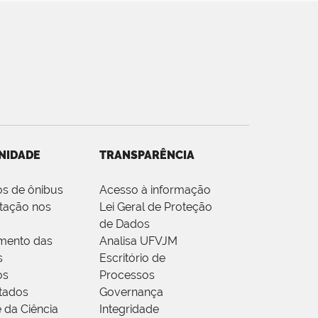
NIDADE
TRANSPARÊNCIA
os de ônibus
Acesso à informação
tação nos
Lei Geral de Proteção
de Dados
mento das
Analisa UFVJM
s
Escritório de
os
Processos
tados
Governança
 da Ciência
Integridade