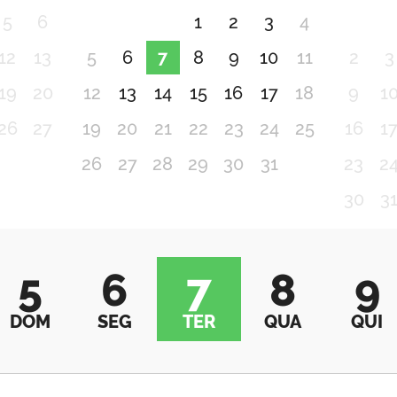
5
6
1
2
3
4
12
13
5
6
7
8
9
10
11
2
3
19
20
12
13
14
15
16
17
18
9
1
26
27
19
20
21
22
23
24
25
16
1
26
27
28
29
30
31
23
2
30
3
5
6
7
8
9
DOM
SEG
TER
QUA
QUI