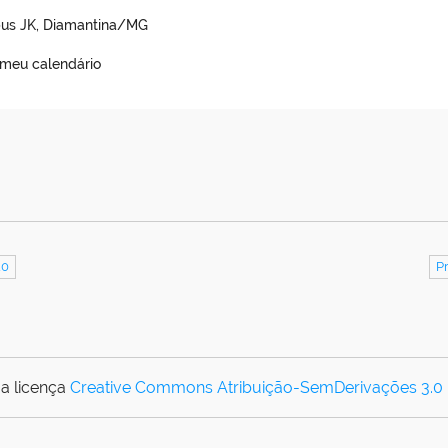
pus JK, Diamantina/MG
 meu calendário
20
P
a licença
Creative Commons Atribuição-SemDerivações 3.0