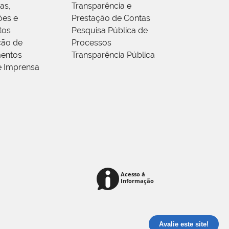
as,
Transparência e
ões e
Prestação de Contas
tos
Pesquisa Pública de
ção de
Processos
entos
Transparência Pública
e Imprensa
Avalie este site!