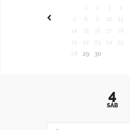
1
2
3
4
7
8
9
10
11
14
15
16
17
18
21
22
23
24
25
28
29
30
4
SÁB