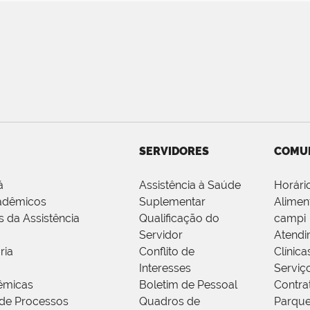
SERVIDORES
COMU
á
Assistência à Saúde
Horári
adêmicos
Suplementar
Alimen
s da Assistência
Qualificação do
campi
Servidor
Atendi
ria
Conflito de
Clínica
Interesses
Serviç
êmicas
Boletim de Pessoal
Contra
de Processos
Quadros de
Parque