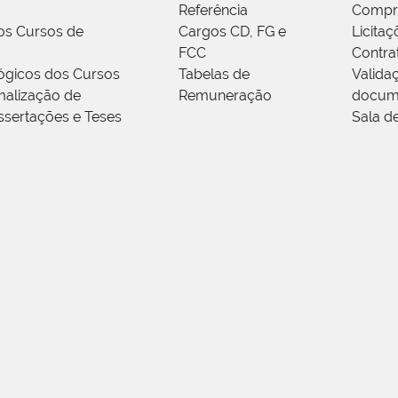
Referência
Compr
os Cursos de
Cargos CD, FG e
Licitaç
FCC
Contra
ógicos dos Cursos
Tabelas de
Valida
alização de
Remuneração
docum
ssertações e Teses
Sala d