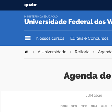
MINISTÉRIO DA EDUCAÇÃO
Universidade Federal dos V
Nossos cursos
Editais e Concursos
A Universidade
Reitoria
Agend
Agenda de 
JUN
2020
DOM
SEG
TER
QUA
QUI