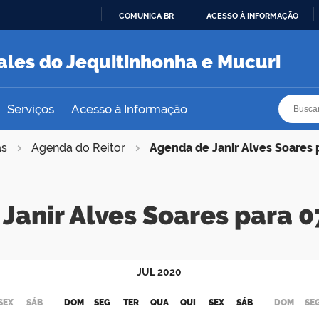
COMUNICA BR
ACESSO À INFORMAÇÃO
IR
PARA
ales do Jequitinhonha e Mucuri
O
CONTEÚDO
Busca
Busca
Serviços
Acesso à Informação
as
Agenda do Reitor
Agenda de Janir Alves Soares
Janir Alves Soares para
JUL
2020
SEX
SÁB
DOM
SEG
TER
QUA
QUI
SEX
SÁB
DOM
SE