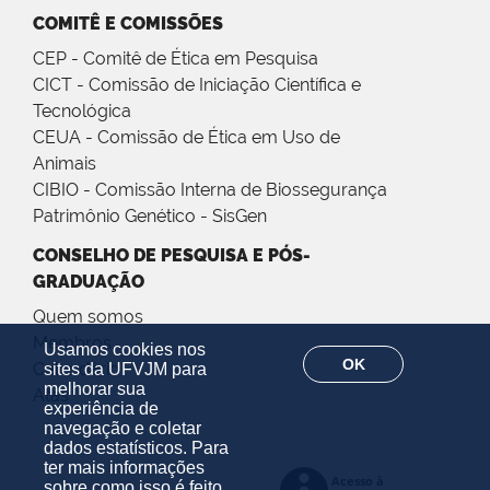
COMITÊ E COMISSÕES
CEP - Comitê de Ética em Pesquisa
CICT - Comissão de Iniciação Científica e
Tecnológica
CEUA - Comissão de Ética em Uso de
Animais
CIBIO - Comissão Interna de Biossegurança
Patrimônio Genético - SisGen
CONSELHO DE PESQUISA E PÓS-
GRADUAÇÃO
Quem somos
Membros
Usamos cookies nos
OK
Calendário
sites da UFVJM para
melhorar sua
Atas
experiência de
navegação e coletar
dados estatísticos. Para
ter mais informações
sobre como isso é feito,