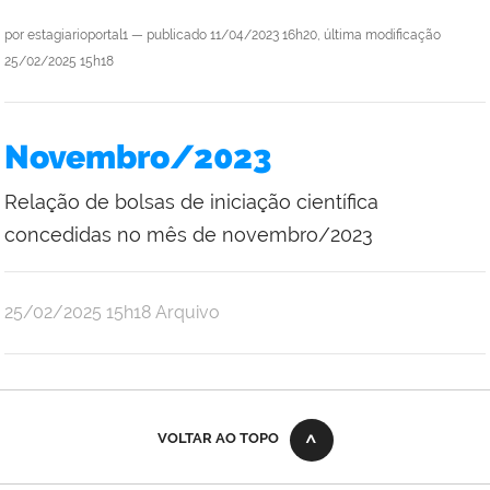
por
estagiarioportal1
—
publicado
11/04/2023 16h20,
última modificação
25/02/2025 15h18
Novembro/2023
Relação de bolsas de iniciação científica
concedidas no mês de novembro/2023
por
publicado
25/02/2025
15h18
Arquivo
Raul
Victor
da
Silva
VOLTAR AO TOPO