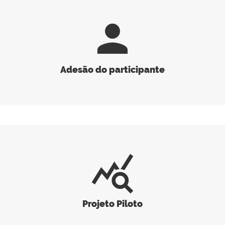
person
Adesão do participante
query_stats
Projeto Piloto