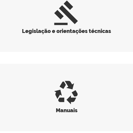
gavel
Legislação e orientações técnicas
recycling
Manuais