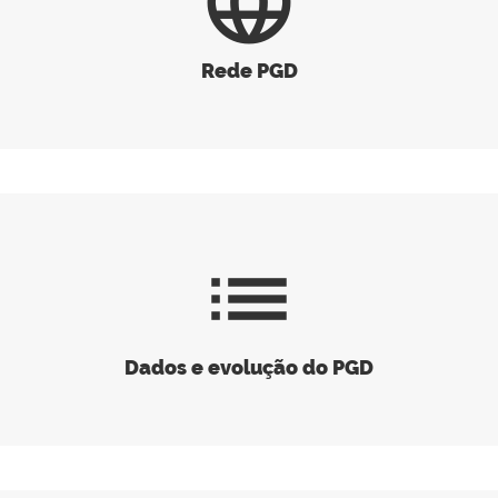
language
Rede PGD
list
Dados e evolução do PGD