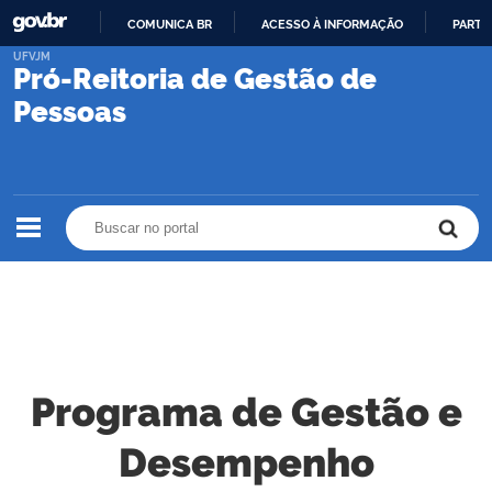
COMUNICA BR
ACESSO À INFORMAÇÃO
PARTI
IR
UFVJM
Pró-Reitoria de Gestão de
PARA
O
Pessoas
CONTEÚDO
Buscar no portal
Buscar no portal
Programa de Gestão e
Desempenho