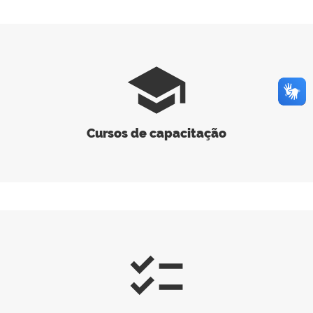
school
Cursos de capacitação
checklist