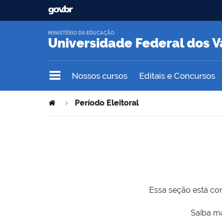
MINISTÉRIO DA EDUCAÇÃO
Universidade Federal dos V
Nossos cursos
Editais e Concursos
Período Eleitoral
Essa seção está com
Saiba ma