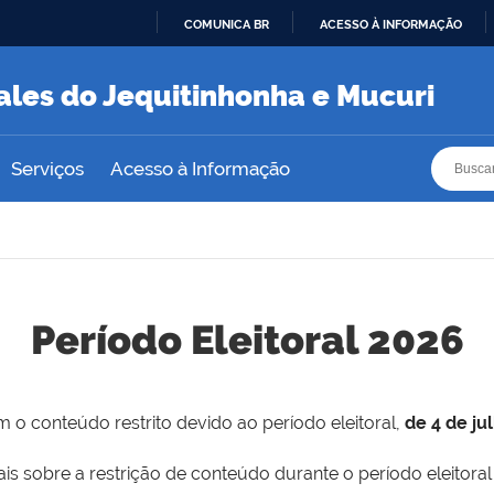
COMUNICA BR
ACESSO À INFORMAÇÃO
IR
PARA
ales do Jequitinhonha e Mucuri
O
CONTEÚDO
Busca
Busca
Serviços
Acesso à Informação
Período Eleitoral 2026
 o conteúdo restrito devido ao período eleitoral,
de 4 de ju
is sobre a restrição de conteúdo durante o período eleitoral