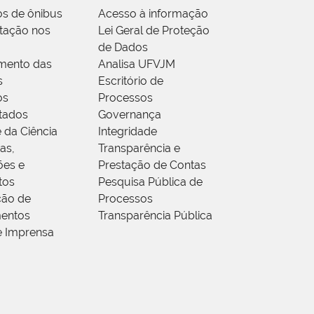
os de ônibus
Acesso à informação
tação nos
Lei Geral de Proteção
de Dados
mento das
Analisa UFVJM
s
Escritório de
os
Processos
tados
Governança
 da Ciência
Integridade
as,
Transparência e
ões e
Prestação de Contas
tos
Pesquisa Pública de
ção de
Processos
entos
Transparência Pública
e Imprensa