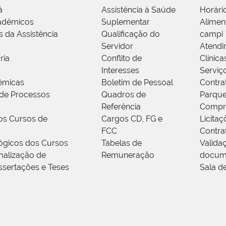
á
Assistência à Saúde
Horári
adêmicos
Suplementar
Alimen
s da Assistência
Qualificação do
campi
Servidor
Atendi
ria
Conflito de
Clínica
Interesses
Serviç
êmicas
Boletim de Pessoal
Contra
de Processos
Quadros de
Parque
Referência
Compr
os Cursos de
Cargos CD, FG e
Licitaç
FCC
Contra
ógicos dos Cursos
Tabelas de
Valida
alização de
Remuneração
docum
ssertações e Teses
Sala d