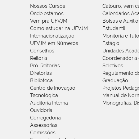
Nossos Cursos
Calouro, vem c
Onde estamos
Calendários Ac
Vem pra UFVJM
Bolsas e Auxílio
Como estudar na UFVJM
Estudantil
Internacionalização
Monitoria e Tuto
UFVJM em Números
Estágio
Conselhos
Unidades Acad
Reitoria
Coordenadoria 
Pró-Reitorias
Seletivos
Diretorias
Regulamento d
Biblioteca
Graduação
Centro de Inovação
Projetos Pedag
Tecnológica
Manual de Norm
Auditoria Interna
Monografias, Di
Ouvidoria
Corregedoria
Assessorias
Comissões