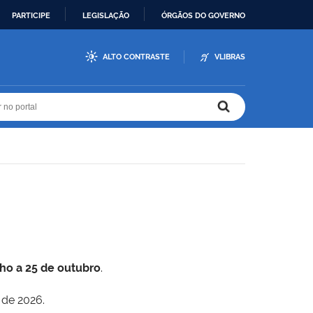
PARTICIPE
LEGISLAÇÃO
ÓRGÃOS DO GOVERNO
ALTO CONTRASTE
VLIBRAS
r no portal
r no portal
lho a 25 de outubro
.
 de 2026.