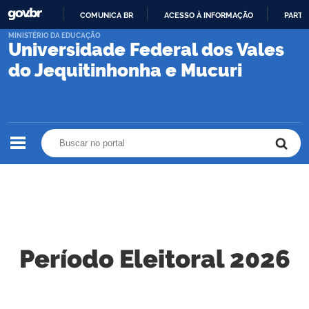
COMUNICA BR
ACESSO À INFORMAÇÃO
PARTI
IR
MINISTÉRIO DA EDUCAÇÃO
Universidade Federal dos Vales
PARA
O
do Jequitinhonha e Mucuri
CONTEÚDO
Buscar no portal
Buscar no portal
Período Eleitoral 2026