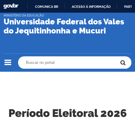
COMUNICA BR
ACESSO À INFORMAÇÃO
PARTI
IR
MINISTÉRIO DA EDUCAÇÃO
Universidade Federal dos Vales
PARA
O
do Jequitinhonha e Mucuri
CONTEÚDO
Buscar no portal
Buscar no portal
Período Eleitoral 2026