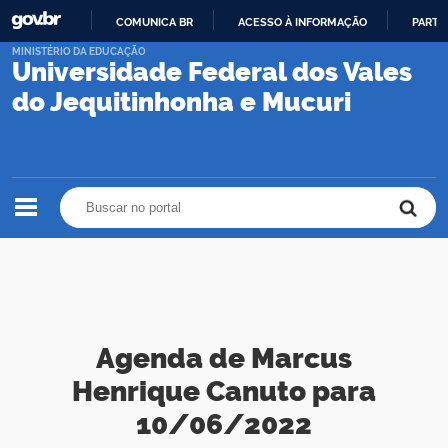
COMUNICA BR
ACESSO À INFORMAÇÃO
PARTI
IR
MINISTÉRIO DA EDUCAÇÃO
Universidade Federal dos Vales
PARA
O
do Jequitinhonha e Mucuri
CONTEÚDO
Buscar no portal
Buscar no portal
Agenda de Marcus
Henrique Canuto para
10/06/2022