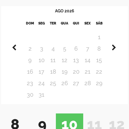
AGO
2026
DOM
SEG
TER
QUA
QUI
SEX
SÁB
1
2
3
4
5
6
7
8
9
10
11
12
13
14
15
16
17
18
19
20
21
22
23
24
25
26
27
28
29
30
31
8
9
10
11
12