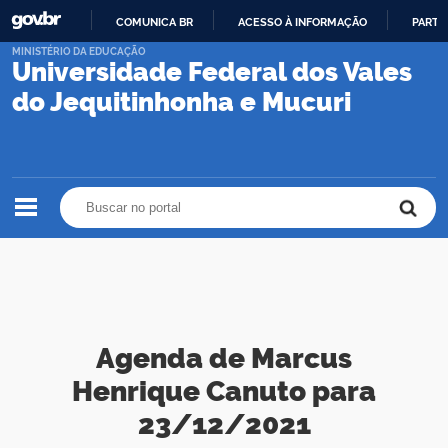
COMUNICA BR
ACESSO À INFORMAÇÃO
PARTI
IR
MINISTÉRIO DA EDUCAÇÃO
Universidade Federal dos Vales
PARA
O
do Jequitinhonha e Mucuri
CONTEÚDO
Buscar no portal
Buscar no portal
Agenda de Marcus
Henrique Canuto para
23/12/2021