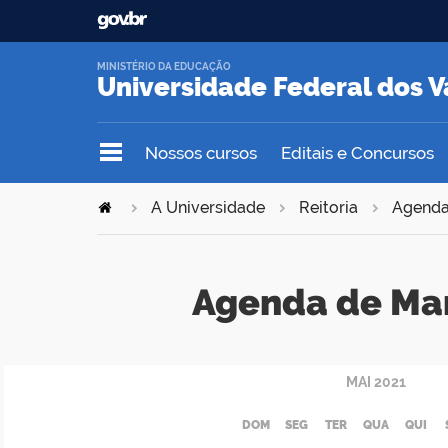
MINISTÉRIO DA EDUCAÇÃO
Universidade Federal dos V
Nossos cursos
Editais e Concursos
A Universidade
Reitoria
Agend
Agenda de Ma
MAI
2021
DOM
SEG
TER
QUA
QUI