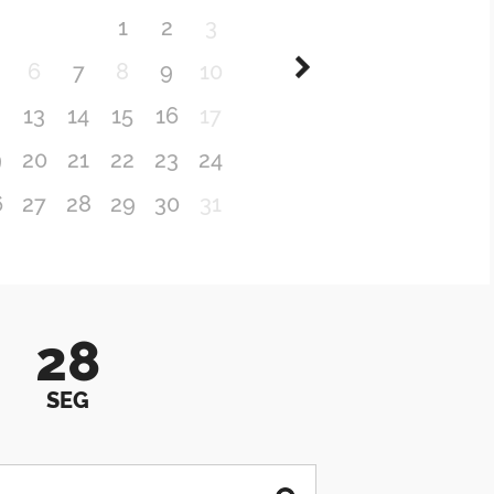
1
2
3
6
7
8
9
10
2
13
14
15
16
17
9
20
21
22
23
24
6
27
28
29
30
31
28
SEG