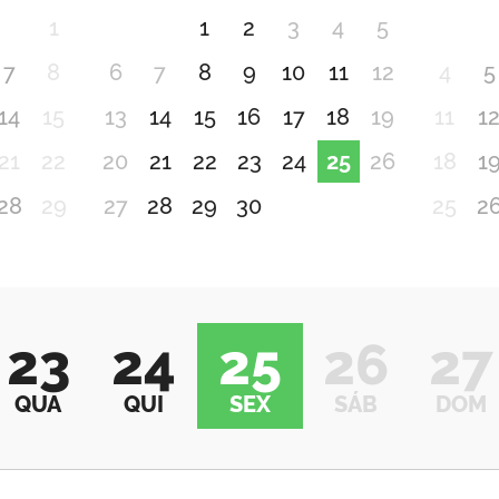
1
1
2
3
4
5
7
8
6
7
8
9
10
11
12
4
5
14
15
13
14
15
16
17
18
19
11
1
21
22
20
21
22
23
24
25
26
18
1
28
29
27
28
29
30
25
2
23
24
25
26
27
QUA
QUI
SEX
SÁB
DOM