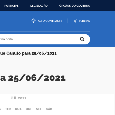
PARTICIPE
LEGISLAÇÃO
ÓRGÃOS DO GOVERNO
ALTO CONTRASTE
VLIBRAS
r no portal
r no portal
que Canuto para 25/06/2021
ra 25/06/2021
JUL
2021
G
TER
QUA
QUI
SEX
SÁB