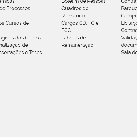
êmicas
Boletim de Pessoal
Contra
de Processos
Quadros de
Parque
Referência
Compr
os Cursos de
Cargos CD, FG e
Licitaç
FCC
Contra
ógicos dos Cursos
Tabelas de
Valida
alização de
Remuneração
docum
ssertações e Teses
Sala d