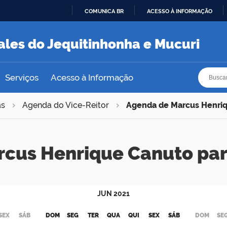
COMUNICA BR
ACESSO À INFORMAÇÃO
IR
PARA
ales do Jequitinhonha e Mucuri
O
CONTEÚDO
Busca
Busca
Serviços
Acesso à Informação
as
Agenda do Vice-Reitor
Agenda de Marcus Henri
rcus Henrique Canuto pa
JUN
2021
SEX
SÁB
DOM
SEG
TER
QUA
QUI
SEX
SÁB
DOM
SE