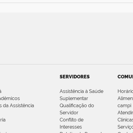
SERVIDORES
COMU
á
Assistência à Saúde
Horári
adêmicos
Suplementar
Alimen
s da Assistência
Qualificação do
campi
Servidor
Atendi
ria
Conflito de
Clínica
Interesses
Serviç