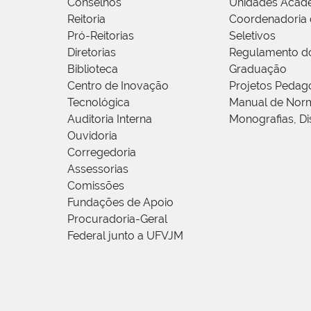
Conselhos
Unidades Acad
Reitoria
Coordenadoria 
Pró-Reitorias
Seletivos
Diretorias
Regulamento d
Biblioteca
Graduação
Centro de Inovação
Projetos Pedag
Tecnológica
Manual de Norm
Auditoria Interna
Monografias, Di
Ouvidoria
Corregedoria
Assessorias
Comissões
Fundações de Apoio
Procuradoria-Geral
Federal junto a UFVJM