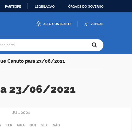
PARTICIPE
LEGISLAÇÃO
ÓRGÃOS DO GOVERNO
ALTO CONTRASTE
VLIBRAS
r no portal
r no portal
que Canuto para 23/06/2021
ra 23/06/2021
JUL
2021
G
TER
QUA
QUI
SEX
SÁB