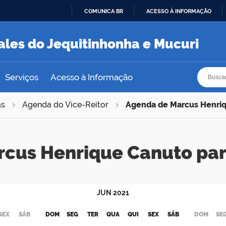
COMUNICA BR
ACESSO À INFORMAÇÃO
IR
PARA
ales do Jequitinhonha e Mucuri
O
CONTEÚDO
Busca
Busca
Serviços
Acesso à Informação
as
Agenda do Vice-Reitor
Agenda de Marcus Henri
rcus Henrique Canuto pa
JUN
2021
SEX
SÁB
DOM
SEG
TER
QUA
QUI
SEX
SÁB
DOM
SE