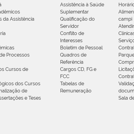
á
Assistência à Saúde
Horári
adêmicos
Suplementar
Alimen
s da Assistência
Qualificação do
campi
Servidor
Atendi
ria
Conflito de
Clínica
Interesses
Serviç
êmicas
Boletim de Pessoal
Contra
de Processos
Quadros de
Parque
Referência
Compr
os Cursos de
Cargos CD, FG e
Licitaç
FCC
Contra
ógicos dos Cursos
Tabelas de
Valida
alização de
Remuneração
docum
ssertações e Teses
Sala d