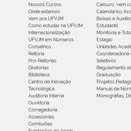
Nossos Cursos
Calouro, vem c
Onde estamos
Calendários Ac
Vem pra UFVJM
Bolsas e Auxílio
Como estudar na UFVJM
Estudantil
Internacionalização
Monitoria e Tuto
UFVJM em Números
Estágio
Conselhos
Unidades Acad
Reitoria
Coordenadoria 
Pró-Reitorias
Seletivos
Diretorias
Regulamento d
Biblioteca
Graduação
Centro de Inovação
Projetos Pedag
Tecnológica
Manual de Norm
Auditoria Interna
Monografias, Di
Ouvidoria
Corregedoria
Assessorias
Comissões
Fundações de Apoio