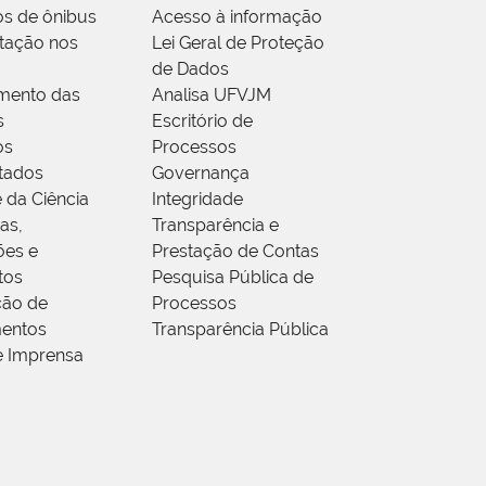
os de ônibus
Acesso à informação
tação nos
Lei Geral de Proteção
de Dados
mento das
Analisa UFVJM
s
Escritório de
os
Processos
tados
Governança
 da Ciência
Integridade
as,
Transparência e
ões e
Prestação de Contas
tos
Pesquisa Pública de
ção de
Processos
entos
Transparência Pública
e Imprensa