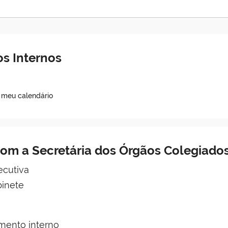
s Internos
o meu calendário
om a Secretária dos Órgãos Colegiado
ecutiva
binete
mento interno