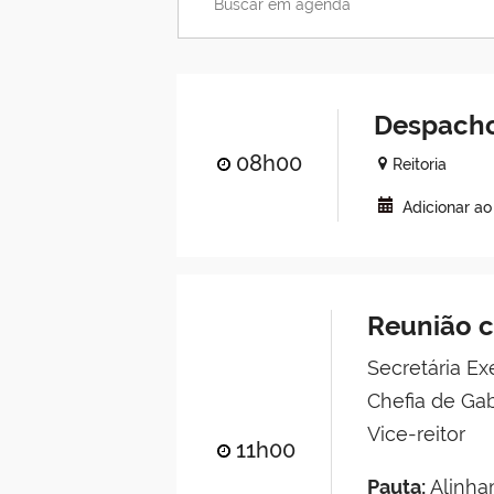
Despacho
08h00
Reitoria
Adicionar a
Reunião c
Secretária Ex
Chefia de Ga
Vice-reitor
11h00
Pauta:
Alinha