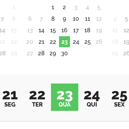
1
1
2
3
4
5
7
8
6
7
8
9
10
11
12
4
5
14
15
13
14
15
16
17
18
19
11
1
21
22
20
21
22
23
24
25
26
18
1
28
29
27
28
29
30
25
2
21
22
23
24
25
SEG
TER
QUA
QUI
SEX