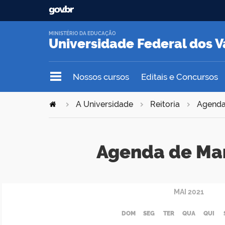
MINISTÉRIO DA EDUCAÇÃO
Universidade Federal dos V
Nossos cursos
Editais e Concursos
A Universidade
Reitoria
Agend
Agenda de Ma
MAI
2021
DOM
SEG
TER
QUA
QUI