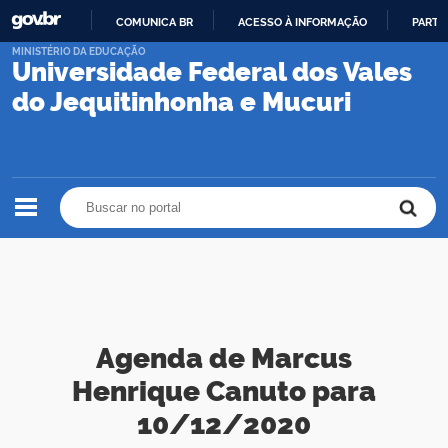
COMUNICA BR
ACESSO À INFORMAÇÃO
PARTI
IR
MINISTÉRIO DA EDUCAÇÃO
Universidade Federal dos Vales
PARA
O
do Jequitinhonha e Mucuri
CONTEÚDO
Buscar no portal
Buscar no portal
Agenda de Marcus
Henrique Canuto para
10/12/2020