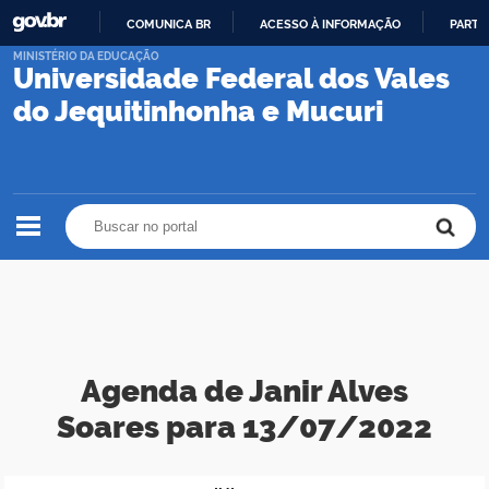
COMUNICA BR
ACESSO À INFORMAÇÃO
PARTI
IR
MINISTÉRIO DA EDUCAÇÃO
Universidade Federal dos Vales
PARA
O
do Jequitinhonha e Mucuri
CONTEÚDO
Buscar no portal
Buscar no portal
Agenda de Janir Alves
Soares para 13/07/2022