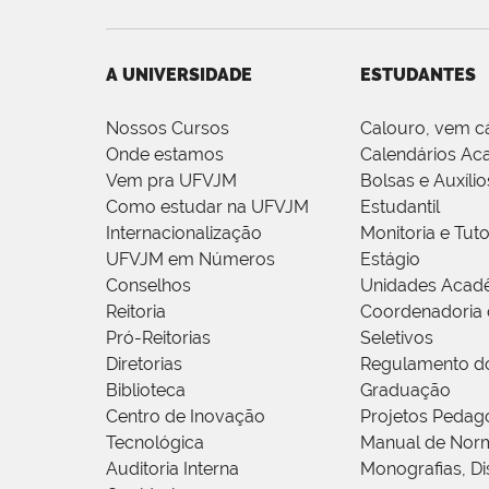
A UNIVERSIDADE
ESTUDANTES
Nossos Cursos
Calouro, vem c
Onde estamos
Calendários Ac
Vem pra UFVJM
Bolsas e Auxílio
Como estudar na UFVJM
Estudantil
Internacionalização
Monitoria e Tuto
UFVJM em Números
Estágio
Conselhos
Unidades Acad
Reitoria
Coordenadoria 
Pró-Reitorias
Seletivos
Diretorias
Regulamento d
Biblioteca
Graduação
Centro de Inovação
Projetos Pedag
Tecnológica
Manual de Norm
Auditoria Interna
Monografias, Di