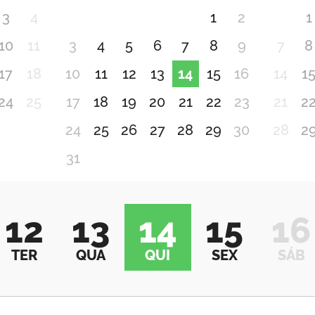
3
4
1
2
1
10
11
3
4
5
6
7
8
9
7
8
17
18
10
11
12
13
14
15
16
14
1
24
25
17
18
19
20
21
22
23
21
2
24
25
26
27
28
29
30
28
2
31
12
13
14
15
16
TER
QUA
QUI
SEX
SÁB