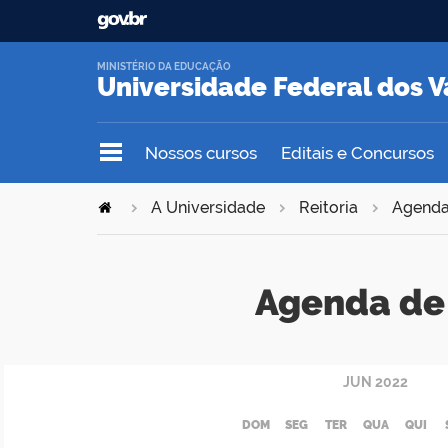
MINISTÉRIO DA EDUCAÇÃO
Universidade Federal dos V
Nossos cursos
Editais e Concursos
A Universidade
Reitoria
Agend
Agenda de 
JUN
2022
DOM
SEG
TER
QUA
QUI