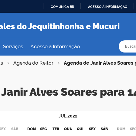
COMUNICA BR
ACESSO À INFORMAÇÃO
IR
PARA
ales do Jequitinhonha e Mucuri
O
CONTEÚDO
Busca
Busca
Serviços
Acesso à Informação
as
Agenda do Reitor
Agenda de Janir Alves Soares
Janir Alves Soares para
JUL
2022
SEX
SÁB
DOM
SEG
TER
QUA
QUI
SEX
SÁB
DOM
SE