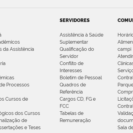
SERVIDORES
COMU
á
Assistência à Saúde
Horári
adêmicos
Suplementar
Alimen
s da Assistência
Qualificação do
campi
Servidor
Atendi
ria
Conflito de
Clínica
Interesses
Serviç
êmicas
Boletim de Pessoal
Contra
de Processos
Quadros de
Parque
Referência
Compr
os Cursos de
Cargos CD, FG e
Licitaç
FCC
Contra
ógicos dos Cursos
Tabelas de
Valida
alização de
Remuneração
docum
ssertações e Teses
Sala d