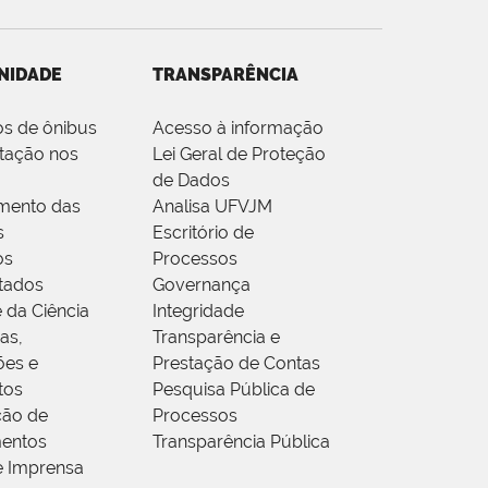
NIDADE
TRANSPARÊNCIA
os de ônibus
Acesso à informação
tação nos
Lei Geral de Proteção
de Dados
mento das
Analisa UFVJM
s
Escritório de
os
Processos
tados
Governança
 da Ciência
Integridade
as,
Transparência e
ões e
Prestação de Contas
tos
Pesquisa Pública de
ção de
Processos
entos
Transparência Pública
e Imprensa