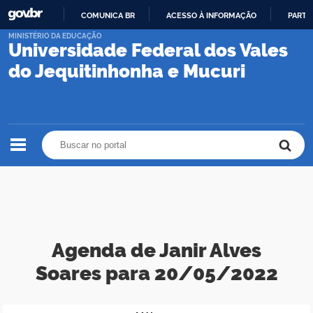
COMUNICA BR
ACESSO À INFORMAÇÃO
PARTI
IR
MINISTÉRIO DA EDUCAÇÃO
Universidade Federal dos Vales
PARA
O
do Jequitinhonha e Mucuri
CONTEÚDO
Buscar no portal
Buscar no portal
Agenda de Janir Alves
Soares para 20/05/2022