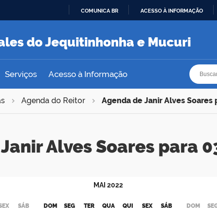
COMUNICA BR
ACESSO À INFORMAÇÃO
IR
PARA
ales do Jequitinhonha e Mucuri
O
CONTEÚDO
Busca
Busca
Serviços
Acesso à Informação
as
Agenda do Reitor
Agenda de Janir Alves Soares
Janir Alves Soares para
MAI
2022
SEX
SÁB
DOM
SEG
TER
QUA
QUI
SEX
SÁB
DOM
SE