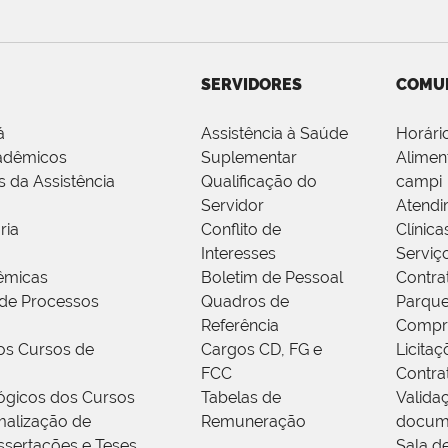
SERVIDORES
COMU
á
Assistência à Saúde
Horári
adêmicos
Suplementar
Alimen
s da Assistência
Qualificação do
campi
Servidor
Atendi
ria
Conflito de
Clínica
Interesses
Serviç
êmicas
Boletim de Pessoal
Contra
de Processos
Quadros de
Parque
Referência
Compr
os Cursos de
Cargos CD, FG e
Licitaç
FCC
Contra
ógicos dos Cursos
Tabelas de
Valida
alização de
Remuneração
docum
ssertações e Teses
Sala d