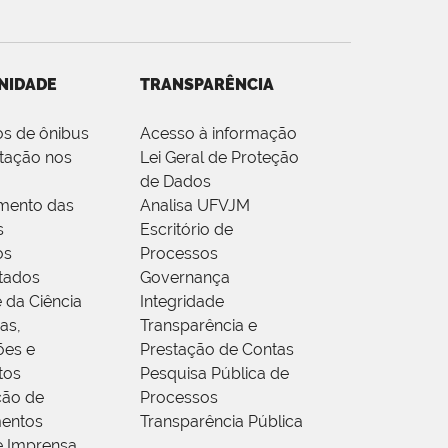
NIDADE
TRANSPARÊNCIA
os de ônibus
Acesso à informação
tação nos
Lei Geral de Proteção
de Dados
mento das
Analisa UFVJM
s
Escritório de
os
Processos
tados
Governança
 da Ciência
Integridade
as,
Transparência e
ões e
Prestação de Contas
tos
Pesquisa Pública de
ção de
Processos
entos
Transparência Pública
e Imprensa