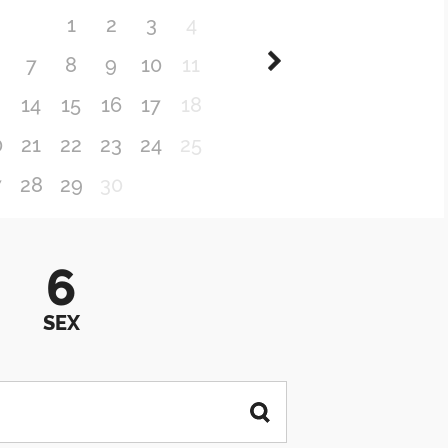
1
2
3
4
7
8
9
10
11
3
14
15
16
17
18
0
21
22
23
24
25
7
28
29
30
6
SEX