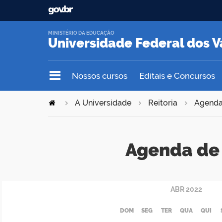
MINISTÉRIO DA EDUCAÇÃO
Universidade Federal dos V
Nossos cursos
Editais e Concursos
A Universidade
Reitoria
Agend
Agenda de 
ABR
2022
DOM
SEG
TER
QUA
QUI