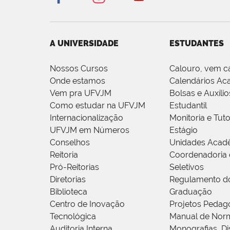
A UNIVERSIDADE
ESTUDANTES
Nossos Cursos
Calouro, vem c
Onde estamos
Calendários Ac
Vem pra UFVJM
Bolsas e Auxílio
Como estudar na UFVJM
Estudantil
Internacionalização
Monitoria e Tuto
UFVJM em Números
Estágio
Conselhos
Unidades Acad
Reitoria
Coordenadoria 
Pró-Reitorias
Seletivos
Diretorias
Regulamento d
Biblioteca
Graduação
Centro de Inovação
Projetos Pedag
Tecnológica
Manual de Norm
Auditoria Interna
Monografias, Di