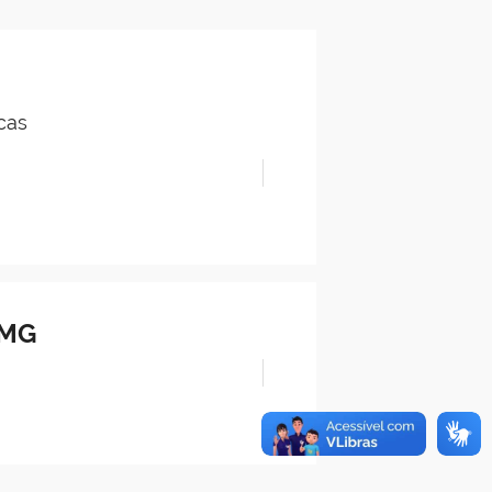
cas
/MG