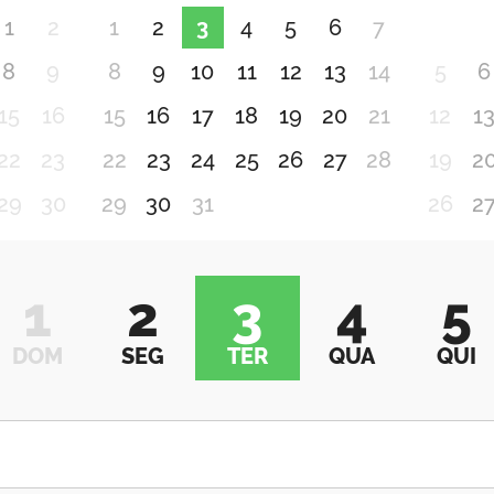
1
2
1
2
3
4
5
6
7
8
9
8
9
10
11
12
13
14
5
6
15
16
15
16
17
18
19
20
21
12
1
22
23
22
23
24
25
26
27
28
19
2
29
30
29
30
31
26
2
1
2
3
4
5
DOM
SEG
TER
QUA
QUI