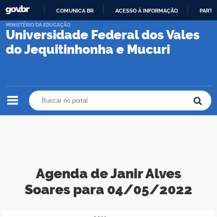
COMUNICA BR
ACESSO À INFORMAÇÃO
PARTI
IR
MINISTÉRIO DA EDUCAÇÃO
Universidade Federal dos Vales
PARA
O
do Jequitinhonha e Mucuri
CONTEÚDO
Buscar no portal
Buscar no portal
Agenda de Janir Alves
Soares para 04/05/2022