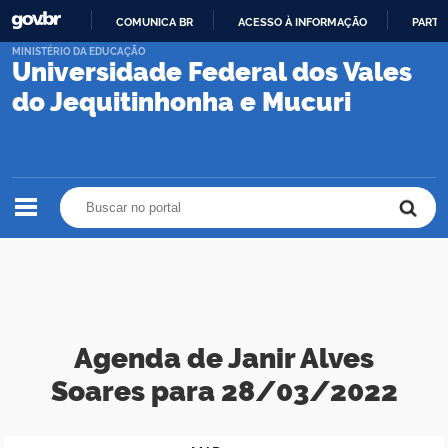
COMUNICA BR
ACESSO À INFORMAÇÃO
PARTI
IR
MINISTÉRIO DA EDUCAÇÃO
Universidade Federal dos Vales
PARA
O
do Jequitinhonha e Mucuri
CONTEÚDO
Buscar no portal
Buscar no portal
Agenda de Janir Alves
Soares para 28/03/2022