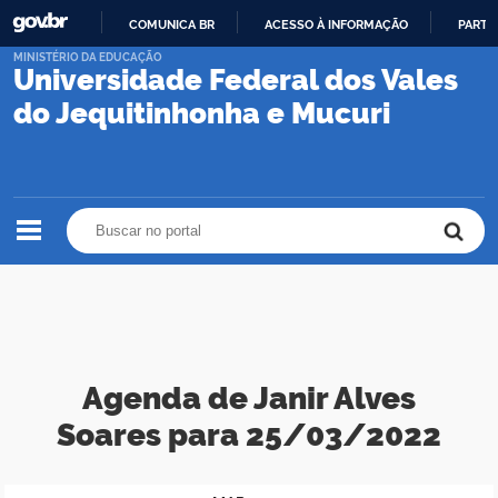
COMUNICA BR
ACESSO À INFORMAÇÃO
PARTI
IR
MINISTÉRIO DA EDUCAÇÃO
Universidade Federal dos Vales
PARA
O
do Jequitinhonha e Mucuri
CONTEÚDO
Buscar no portal
Buscar no portal
Agenda de Janir Alves
Soares para 25/03/2022