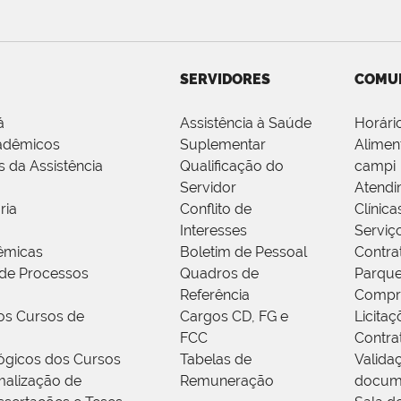
SERVIDORES
COMU
á
Assistência à Saúde
Horári
adêmicos
Suplementar
Alimen
s da Assistência
Qualificação do
campi
Servidor
Atendi
ria
Conflito de
Clínica
Interesses
Serviç
êmicas
Boletim de Pessoal
Contra
de Processos
Quadros de
Parque
Referência
Compr
os Cursos de
Cargos CD, FG e
Licitaç
FCC
Contra
ógicos dos Cursos
Tabelas de
Valida
alização de
Remuneração
docum