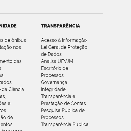
NIDADE
TRANSPARÊNCIA
os de ônibus
Acesso à informação
tação nos
Lei Geral de Proteção
de Dados
mento das
Analisa UFVJM
s
Escritório de
os
Processos
tados
Governança
 da Ciência
Integridade
as,
Transparência e
ões e
Prestação de Contas
tos
Pesquisa Pública de
ção de
Processos
entos
Transparência Pública