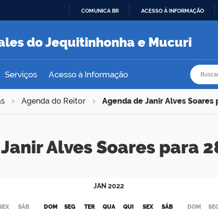
COMUNICA BR
ACESSO À INFORMAÇÃO
IR
PARA
ales do Jequitinhonha e Mucuri
O
CONTEÚDO
Busca
Busca
Serviços
Acesso à Informação
as
Agenda do Reitor
Agenda de Janir Alves Soares
Janir Alves Soares para
JAN
2022
SEX
SÁB
DOM
SEG
TER
QUA
QUI
SEX
SÁB
DOM
SE