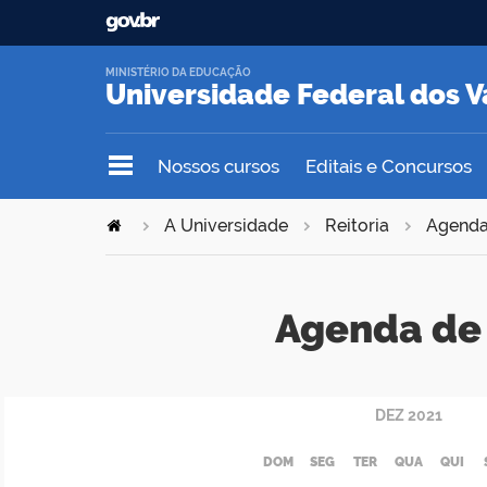
MINISTÉRIO DA EDUCAÇÃO
Universidade Federal dos V
Nossos cursos
Editais e Concursos
A Universidade
Reitoria
Agend
Agenda de 
DEZ
2021
DOM
SEG
TER
QUA
QUI