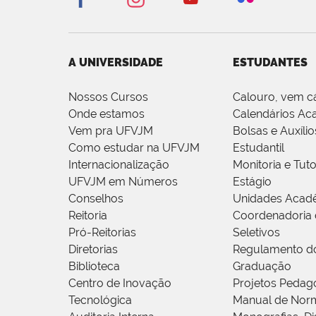
A UNIVERSIDADE
ESTUDANTES
Nossos Cursos
Calouro, vem c
Onde estamos
Calendários Ac
Vem pra UFVJM
Bolsas e Auxílio
Como estudar na UFVJM
Estudantil
Internacionalização
Monitoria e Tuto
UFVJM em Números
Estágio
Conselhos
Unidades Acad
Reitoria
Coordenadoria 
Pró-Reitorias
Seletivos
Diretorias
Regulamento d
Biblioteca
Graduação
Centro de Inovação
Projetos Pedag
Tecnológica
Manual de Norm