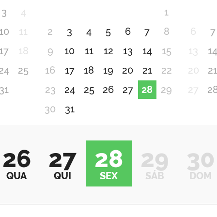
3
4
1
10
11
2
3
4
5
6
7
8
6
7
17
18
9
10
11
12
13
14
15
13
1
24
25
16
17
18
19
20
21
22
20
2
31
23
24
25
26
27
28
29
27
2
30
31
26
27
28
29
30
QUA
QUI
SEX
SÁB
DOM