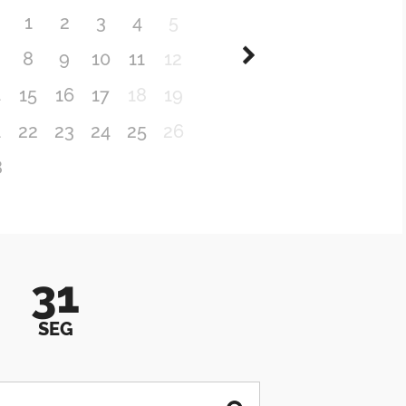
1
2
3
4
5
8
9
10
11
12
4
15
16
17
18
19
1
22
23
24
25
26
8
31
SEG