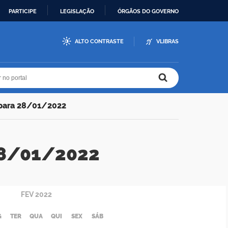
PARTICIPE
LEGISLAÇÃO
ÓRGÃOS DO GOVERNO
ALTO CONTRASTE
VLIBRAS
r no portal
r no portal
 para 28/01/2022
 28/01/2022
FEV
2022
G
TER
QUA
QUI
SEX
SÁB