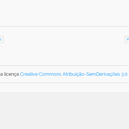
2
P
a licença
Creative Commons Atribuição-SemDerivações 3.0