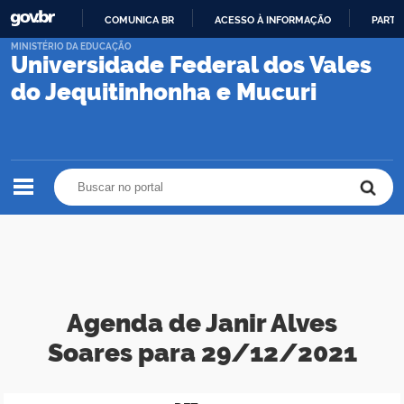
COMUNICA BR
ACESSO À INFORMAÇÃO
PARTI
IR
MINISTÉRIO DA EDUCAÇÃO
Universidade Federal dos Vales
PARA
O
do Jequitinhonha e Mucuri
CONTEÚDO
Buscar no portal
Buscar no portal
Agenda de Janir Alves
Soares para 29/12/2021